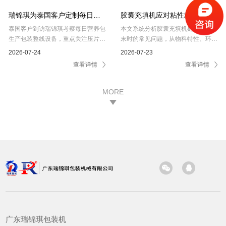
瑞锦琪为泰国客户定制每日营
胶囊充填机应对粘性粉末的全
养包整线方案，覆盖片剂...
解析：成因、对策与选型...
泰国客户到访瑞锦琪考察每日营养包
本文系统分析胶囊充填机处理粘性粉
生产包装整线设备，重点关注压片、
末时的常见问题，从物料特性、环境
胶囊充填、软胶囊生产及多物料数粒
控制、供料系统优 化、充填部件表
2026-07-24
2026-07-23
装袋等环节的设备协同与换...
面处理到设备选型，提供了...
查看详情
查看详情
MORE
广东瑞锦琪包装机