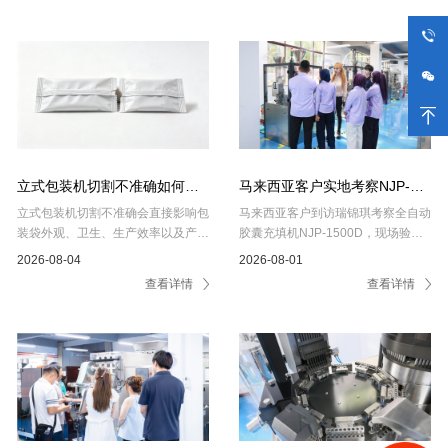
立式包装机切割不准确如何解
马来西亚客户实地考察NJP-
决？从色标检测、热封和...
1500胶囊充填机，设备综合...
立式包装机切割不准确会直接影响包
马来西亚客户到访瑞锦琪考察全自动
装袋外观、卫生、生产效率以及产品
胶囊充填机NJP-1500D，现场验证
一致性。切割位置偏移、袋长不稳定
装量精度、高速运行稳定性及海外售
2026-08-04
2026-08-01
等问题通常与色标检测、热...
后服务体系，设备综合性能获...
查看详情
查看详情