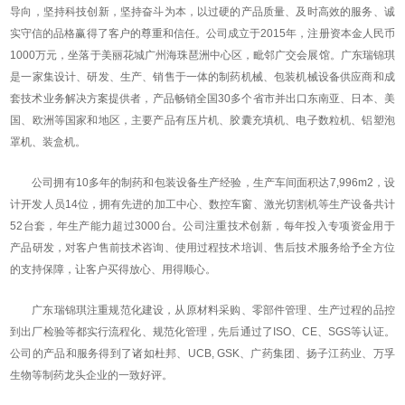
导向，坚持科技创新，坚持奋斗为本，以过硬的产品质量、及时高效的服务、诚
实守信的品格赢得了客户的尊重和信任。公司成立于2015年，注册资本金人民币
1000万元，
坐落于美丽花城广州海珠琶洲中心区，毗邻广交会展馆
。广东瑞锦琪
是一家集设计、研发、生产、销售于一体的制药机械、包装机械设备供应商和成
套技术业务解决方案提供者，产品畅销全国30多个省市并出口东南亚、日本、美
国、欧洲等国家和地区，主要产品有压片机、胶囊充填机、电子数粒机、铝塑泡
罩机、装盒机。
公司拥有10多年的制药和包装设备生产经验，生产车间面积达7,996m2，设
计开发人员14位，拥有先进的加工中心、数控车窗、激光切割机等生产设备共计
52台套，年生产能力超过3000台。公司注重技术创新，每年投入专项资金用于
产品研发，对客户售前技术咨询、使用过程技术培训、售后技术服务给予全方位
的支持保障，让客户买得放心、用得顺心。
广东瑞锦琪注重规范化建设，从原材料采购、零部件管理、生产过程的品控
到出厂检验等都实行流程化、规范化管理，先后通过了ISO、CE、SGS等认证。
公司的产品和服务得到了诸如杜邦、UCB, GSK、广药集团、扬子江药业、万孚
生物等制药龙头企业的一致好评。