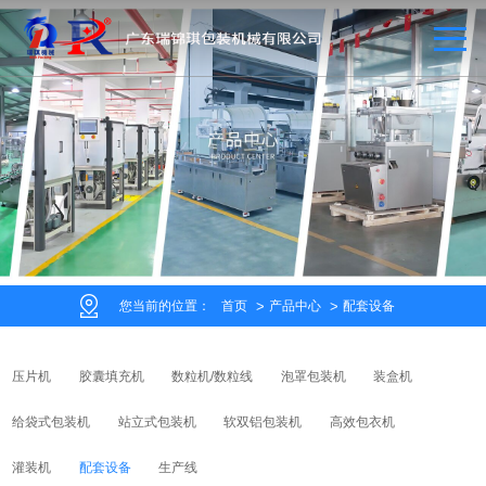
您当前的位置：
首页
产品中心
配套设备
压片机
胶囊填充机
数粒机/数粒线
泡罩包装机
装盒机
给袋式包装机
站立式包装机
软双铝包装机
高效包衣机
灌装机
配套设备
生产线